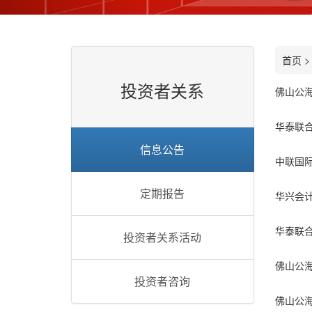
首页
投资者关系
信息公告
定期报告
投资者关系活动
投资者咨询