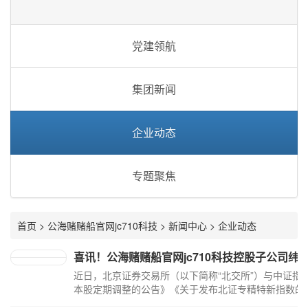
党建领航
集团新闻
企业动态
专题聚焦
首页
>
公海赌赌船官网jc710科技
>
新闻中心
>
企业动态
喜讯！公海赌赌船官网jc710科技控股子公司纬
近日，北京证券交易所（以下简称“北交所”）与中证指数
本股定期调整的公告》《关于发布北证专精特新指数的