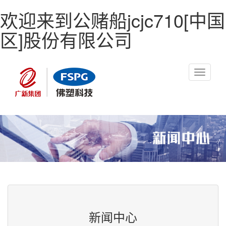
欢迎来到公赌船jcjc710[中国
区]股份有限公司
Toggle
navigat
新闻中心