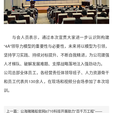
与会人员表示，通过本次宣贯大家进一步认识到构建
“4A”领导力模型的重要性与必要性，未来将以模型为引领，
坚持学习实践、持续对标提升、不断自我精进，为公司建强
人才梯队、破解发展难题、支撑战略落地注入强劲动力。
公司总部全体员工，各经营责任体领导班子、人力资源骨干
和员工代表共130余人，在现场和视频分会场参加了本次培
训。
上一篇：
公海赌赌船官网jc710科技开展助力“百千万工程”——