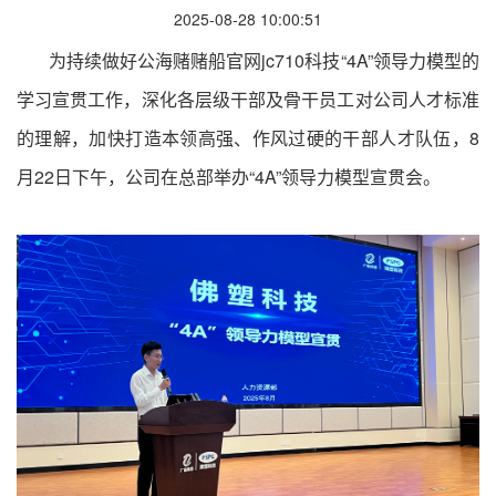
2025-08-28 10:00:51
为持续做好公海赌赌船官网jc710科技“4A”领导力模型的
学习宣贯工作，深化各层级干部及骨干员工对公司人才标准
的理解，加快打造本领高强、作风过硬的干部人才队伍，8
月22日下午，公司在总部举办“4A”领导力模型宣贯会。