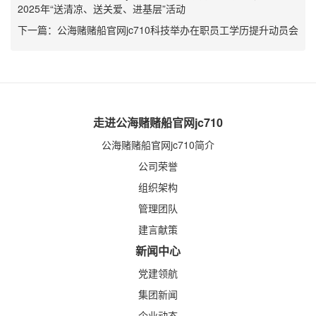
2025年“送清凉、送关爱、进基层”活动
下一篇：
公海赌赌船官网jc710科技举办在职员工学历提升动员会
走进公海赌赌船官网jc710
公海赌赌船官网jc710简介
公司荣誉
组织架构
管理团队
建言献策
新闻中心
党建领航
集团新闻
企业动态