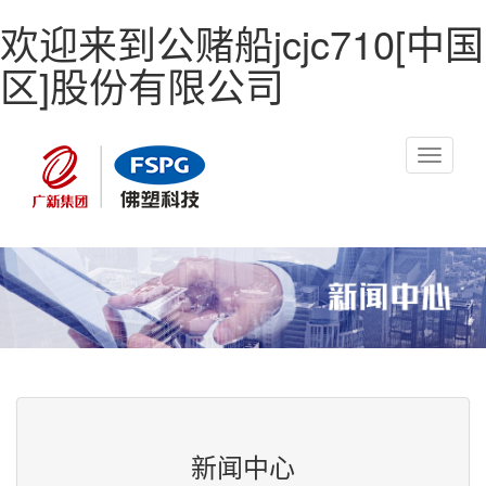
欢迎来到公赌船jcjc710[中国
区]股份有限公司
Toggle
navigat
新闻中心