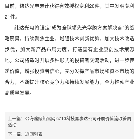
目前，纬达光电累计获得有效授权专利28件，其中发明专利
21件。
纬达光电将锚定“成为全球领先光学膜方案解决商”的战
略愿景，持续聚焦主业，增强技术创新优势，加大技术改造
步伐，加大新产品布局力度，打造国有企业原创技术策源
地。公司将适时开展多种形式的投资者交流活动，进一步传
递价值，增强投资者信心，充分发挥产品市场和资本市场的
合力，不断提升核心竞争力和持续发展能力，全力推动产业
高质量发展。
上一篇：
公海赌赌船官网jc710科技易事达公司开展价值流改善周
活动
下一篇：
返回列表